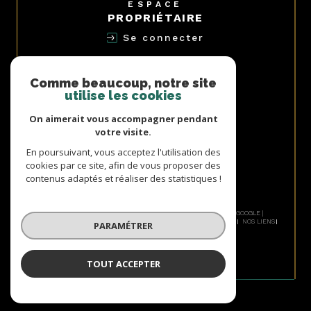
ESPACE
PROPRIÉTAIRE
Se connecter
NOUS
ADHÉRONS
Comme beaucoup, notre site
utilise les cookies
On aimerait vous accompagner pendant
votre visite.
AVIS
En poursuivant, vous acceptez l'utilisation des
CLIENTS
cookies par ce site, afin de vous proposer des
contenus adaptés et réaliser des statistiques !
© 2026 | TOUS DROITS RÉSERVÉS | TRADUCTION POWERED BY GOOGLE |
NOS HONORAIRES
PLAN DU SITE
MENTIONS LÉGALES
ADMIN
NOS LIENS
PARAMÉTRER
POLITIQUE RGPD
COOKIES
TOUT ACCEPTER