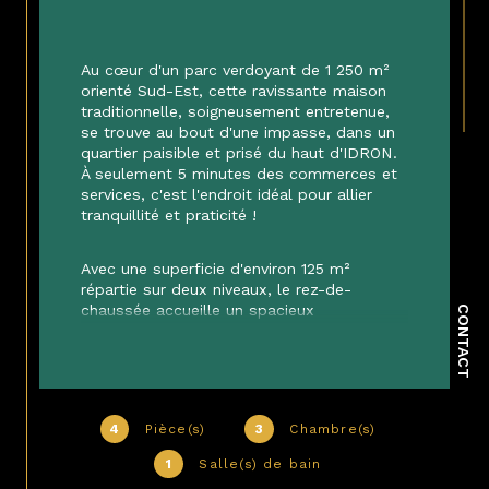
Au cœur d'un parc verdoyant de 1 250 m² 
orienté Sud-Est, cette ravissante maison 
traditionnelle, soigneusement entretenue, 
se trouve au bout d'une impasse, dans un 
quartier paisible et prisé du haut d'IDRON. 
À seulement 5 minutes des commerces et 
services, c'est l'endroit idéal pour allier 
tranquillité et praticité !
Avec une superficie d'environ 125 m² 
répartie sur deux niveaux, le rez-de-
chaussée accueille un spacieux 
CONTACT
salon/séjour inondé de lumière, une cuisine 
indépendante entièrement équipée, deux 
grandes chambres douillettes dotées de 
placards en bois, une salle d'eau 
contemporaine et deux WC séparés. À 
4
Pièce(s)
3
Chambre(s)
l'étage, une vaste chambre mansardée 
avec sa salle de bain privative et un WC 
1
Salle(s) de bain
additionnel crée un espace autonome 