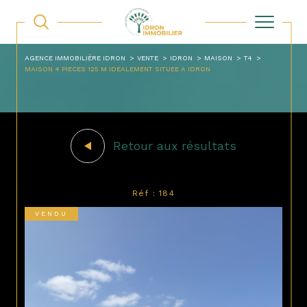
AGENCE IMMOBILIÈRE IDRON
VENTE
IDRON
MAISON
T4
MAISON 4 PIECES 125 M IDEALEMENT SITUEE A IDRON
Retour aux résultats
Réf : 184
VENDU