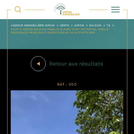
AGENCE IMMOBILIÈRE IDRON
VENTE
IDRON
MAISON
T6
HAUT D IDRON MAISON FAMILIALE AVEC FORT POTENTIEL IDEALE
RESIDENCE PRINCIPALE INVESTISSEUR OU ACTIVITE PRO
Retour aux résultats
Réf : 300