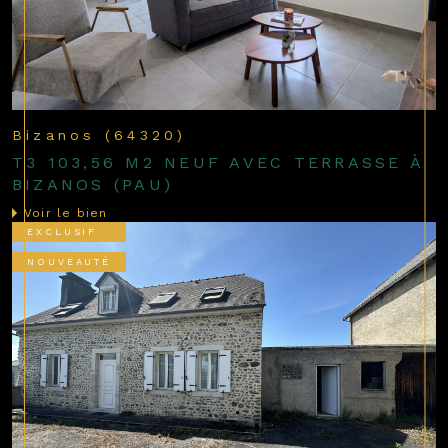
Bizanos (64320)
T3 103,56 M2 NEUF AVEC TERRASSE À
BIZANOS (PAU)
Voir le bien
EXCLUSIF
NOUVEAUTÉ