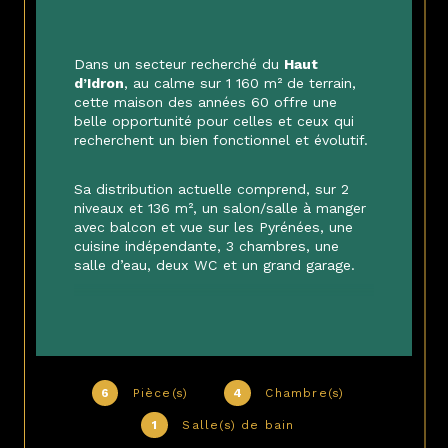
Dans un secteur recherché du 
Haut 
d’Idron
, au calme sur 1 160 m² de terrain, 
cette maison des années 60 offre une 
belle opportunité pour celles et ceux qui 
recherchent un bien fonctionnel et évolutif.
Sa distribution actuelle comprend, sur 2 
niveaux et 136 m², un salon/salle à manger 
avec balcon et vue sur les Pyrénées, une 
cuisine indépendante, 3 chambres, une 
salle d’eau, deux WC et un grand garage.
Son agencement permet d’envisager 
différents projets : maison familiale 
confortable, investissement locatif, 
division, profession libérale ou activité 
professionnelle nécessitant stationnement 
6
Pièce(s)
4
Chambre(s)
et espaces modulables.
1
Salle(s) de bain