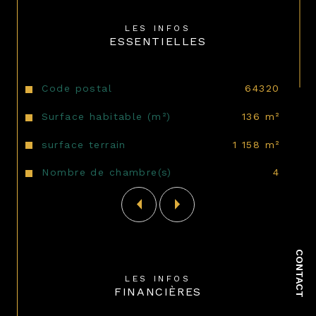
Des travaux importants ont déjà été 
réalisés : 
menuiseries en double vitrage 
LES INFOS
à l’étage
, volets roulants électriques, 
ESSENTIELLES
porte d’entrée, salle d’eau, isolation des 
combles, chaudière, portail motorisé, 
peinture des façades et volets.
Caractéristiques
Valeurs
Code postal
64320
Un bien à fort potentiel dans un 
Surface habitable (m²)
136 m²
emplacement de qualité, à repenser 
selon vos envies et votre projet de vie.
surface terrain
1 158 m²
Nombre de chambre(s)
4
Contactez-nous pour organiser une 
visite et étudier ensemble les 
possibilités offertes par cette maison.
CONTACT
LES INFOS
FINANCIÈRES