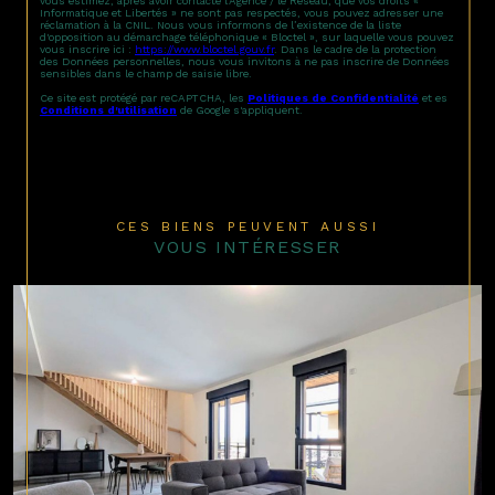
vous estimez, après avoir contacté l'Agence / le Réseau, que vos droits «
Informatique et Libertés » ne sont pas respectés, vous pouvez adresser une
réclamation à la CNIL. Nous vous informons de l’existence de la liste
d'opposition au démarchage téléphonique « Bloctel », sur laquelle vous pouvez
vous inscrire ici :
https://www.bloctel.gouv.fr
. Dans le cadre de la protection
des Données personnelles, nous vous invitons à ne pas inscrire de Données
sensibles dans le champ de saisie libre.
Ce site est protégé par reCAPTCHA, les
Politiques de Confidentialité
et es
Conditions d'utilisation
de Google s'appliquent.
CES BIENS PEUVENT AUSSI
VOUS INTÉRESSER