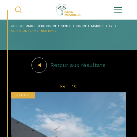
AGENCE IMMOBILIÈRE IDRON
VENTE
IDRON
MAISON
T7
CORPS DE FERME TRES RARE
Retour aux résultats
Réf : 10
VENDU