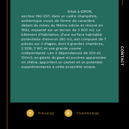
                                        Situé à IDRON, 
secteur PAU EST, dans un cadre champêtre, 
authentique corps de ferme de caractère 
datant du milieu du 18ème siècle et rénové en 
1992, implanté sur un terrain de 3 600 m2. Le 
bâtiment d'habitation, d'une surface habitable 
potentielle d'environ 280 m2, est composé de 7 
pièces sur 3 étages, dont 6 grandes chambres, 
CONTACT
2 SDB, 3 WC et une grande cuisine 
indépendante. Les 2 dépendances de 200 et 
100m2, en galets du gave et poutres apparentes 
en chêne, apportent un cachet et un potentiel 
supplémentaires à cette propriété unique.

7
Pièce(s)
6
Chambre(s)