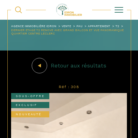
AGENCE IMMOBILIÈRE IDRON
VENTE
PAU
APPARTEMENT
T2
DERNIER ETAGE T2 RENOVE AVEC GRAND BALCON ET VUE PANORAMIQUE
QUARTIER CENTRE LECLERC
Retour aux résultats
Réf : 308
SOUS-OFFRE
EXCLUSIF
NOUVEAUTÉ