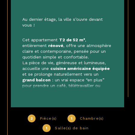
Au dernier étage, la ville s’ouvre devant 
vous !
Cet appartement 
T2 de 52 m²
, 
entièrement 
rénové
, offre une atmosphère 
claire et contemporaine, pensée pour un 
quotidien simple et confortable.
La pièce de vie, généreuse et lumineuse, 
accueille une 
cuisine américaine équipée
et se prolonge naturellement vers un 
grand balcon
 : un vrai espace “en plus” 
pour prendre un café, télétravailler ou 
profiter de la 
vue panoramique
.
Une chambre au calme, une salle de bains 
actuelle, un WC séparé… et une 
place de 
parking privative
 : tout est là, prêt à vivre.
2
Pièce(s)
1
Chambre(s)
Un bien idéal pour un premier achat serein 
ou un investissement solide, au cœur d'un 
1
Salle(s) de bain
secteur pratique et recherché, proche des 