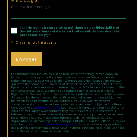
Message *
j'ai pris connaissance de la politique de confidentialité et
des informations relatives au traitement de mes données
personnelles (*)*
* Champ obligatoire
Envoyer
Les informations recueillies sur ce formulaire sont enregistrées dans un
fichier informatisé par La Boite Immo agissant comme Sous-traitant du
traitement pour la gestion de la clientèle/prospects de l'Agence / du Réseau
qui reste Responsable du Traitement de vos Données personnelles. La base
légale du traitement repose sur l'intérêt légitime de l'Agence / du Réseau. Elles
sont conservées jusqu'à demande de suppression et sont destinées à
l'Agence / au Réseau. Conformément à la loi « informatique et libertés », vous
disposez des droits d’accès, de rectification, d’effacement, d’opposition, de
limitation et de portabilité de vos données. Vous pouvez retirer votre
consentement à tout moment en contactant directement l’Agence / Le Réseau.
Consultez le site
https://cnil.fr/fr
pour plus d’informations sur vos droits. Si
vous estimez, après avoir contacté l'Agence / le Réseau, que vos droits «
Informatique et Libertés » ne sont pas respectés, vous pouvez adresser une
réclamation à la CNIL. Nous vous informons de l’existence de la liste
d'opposition au démarchage téléphonique « Bloctel », sur laquelle vous pouvez
vous inscrire ici :
https://www.bloctel.gouv.fr
. Dans le cadre de la protection
des Données personnelles, nous vous invitons à ne pas inscrire de Données
sensibles dans le champ de saisie libre.