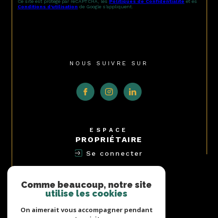
Ce site est protégé par reCAPTCHA, les
Politiques de Confidentialité
et es
Conditions d'utilisation
de Google s'appliquent.
NOUS SUIVRE SUR
ESPACE
PROPRIÉTAIRE
Se connecter
NOUS
ADHÉRONS
Comme beaucoup, notre site
utilise les cookies
On aimerait vous accompagner pendant