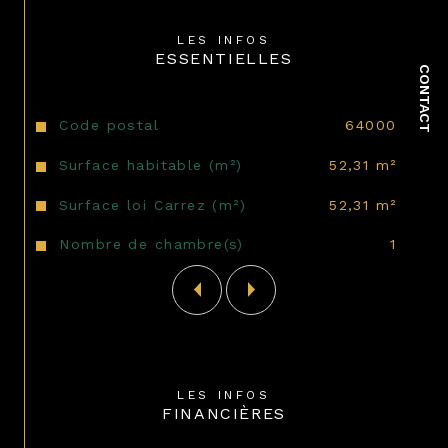
transports, commerces, services et de la 
faculté.
LES INFOS
ESSENTIELLES
CONTACT
Caractéristiques
Valeurs
Code postal
64000
Surface habitable (m²)
52,31 m²
Surface loi Carrez (m²)
52,31 m²
Nombre de chambre(s)
1
LES INFOS
FINANCIÈRES