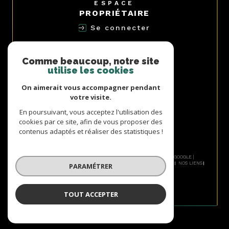
ESPACE
PROPRIÉTAIRE
Se connecter
NOUS
ADHÉRONS
Comme beaucoup, notre site
utilise les cookies
On aimerait vous accompagner pendant
votre visite.
AVIS
En poursuivant, vous acceptez l'utilisation des
CLIENTS
cookies par ce site, afin de vous proposer des
contenus adaptés et réaliser des statistiques !
© 2026 | TOUS DROITS RÉSERVÉS | TRADUCTION POWERED BY GOOGLE |
NOS HONORAIRES
PLAN DU SITE
MENTIONS LÉGALES
ADMIN
NOS LIENS
PARAMÉTRER
POLITIQUE RGPD
COOKIES
TOUT ACCEPTER