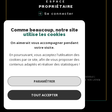
ESPACE
PROPRIÉTAIRE
Se connecter
NOUS
ADHÉRONS
Comme beaucoup, notre site
utilise les cookies
On aimerait vous accompagner pendant
votre visite.
AVIS
En poursuivant, vous acceptez l'utilisation des
CLIENTS
cookies par ce site, afin de vous proposer des
contenus adaptés et réaliser des statistiques !
© 2026 | TOUS DROITS RÉSERVÉS | TRADUCTION POWERED BY GOOGLE |
NOS HONORAIRES
PLAN DU SITE
MENTIONS LÉGALES
ADMIN
NOS LIENS
PARAMÉTRER
POLITIQUE RGPD
COOKIES
TOUT ACCEPTER