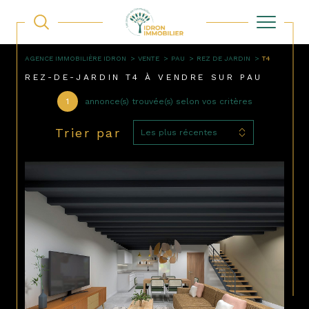
AGENCE IMMOBILIÈRE IDRON
VENTE
PAU
REZ DE JARDIN
T4
REZ-DE-JARDIN T4 À VENDRE SUR PAU
1
annonce(s) trouvée(s) selon vos critères
Trier par
Les plus récentes