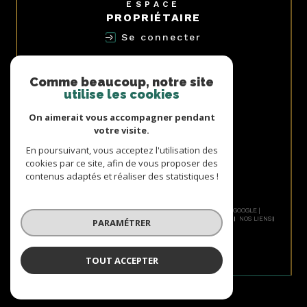
ESPACE
PROPRIÉTAIRE
Se connecter
NOUS
ADHÉRONS
Comme beaucoup, notre site
utilise les cookies
On aimerait vous accompagner pendant
votre visite.
AVIS
En poursuivant, vous acceptez l'utilisation des
CLIENTS
cookies par ce site, afin de vous proposer des
contenus adaptés et réaliser des statistiques !
© 2026 | TOUS DROITS RÉSERVÉS | TRADUCTION POWERED BY GOOGLE |
NOS HONORAIRES
PLAN DU SITE
MENTIONS LÉGALES
ADMIN
NOS LIENS
PARAMÉTRER
POLITIQUE RGPD
COOKIES
TOUT ACCEPTER