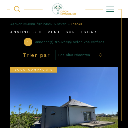
AGENCE IMMOBILIÈRE IDRON
VENTE
LESCAR
ANNONCES DE VENTE SUR LESCAR
1
annonce(s) trouvée(s) selon vos critères
Trier par
Les plus récentes
SOUS-COMPROMIS