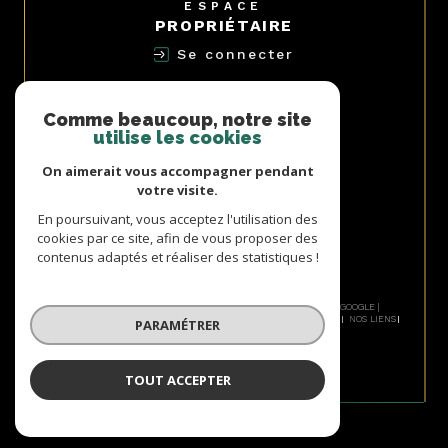
ESPACE
PROPRIÉTAIRE
Se connecter
NOUS
ADHÉRONS
Comme beaucoup, notre site
utilise les cookies
On aimerait vous accompagner pendant
votre visite.
AVIS
En poursuivant, vous acceptez l'utilisation des
CLIENTS
cookies par ce site, afin de vous proposer des
contenus adaptés et réaliser des statistiques !
© 2026 | TOUS DROITS RÉSERVÉS | TRADUCTION POWERED BY GOOGLE |
NOS HONORAIRES
PLAN DU SITE
MENTIONS LÉGALES
ADMIN
NOS LIENS
PARAMÉTRER
POLITIQUE RGPD
COOKIES
TOUT ACCEPTER