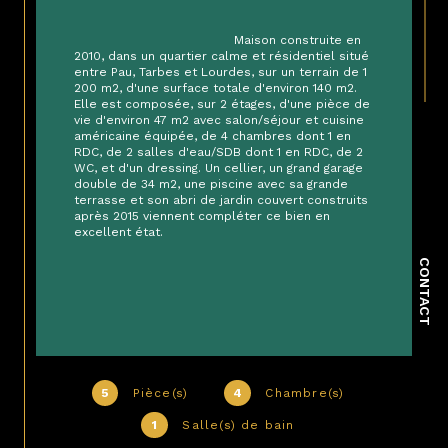
                                        Maison construite en 
2010, dans un quartier calme et résidentiel situé 
entre Pau, Tarbes et Lourdes, sur un terrain de 1 
200 m2, d'une surface totale d'environ 140 m2. 
Elle est composée, sur 2 étages, d'une pièce de 
vie d'environ 47 m2 avec salon/séjour et cuisine 
américaine équipée, de 4 chambres dont 1 en 
RDC, de 2 salles d'eau/SDB dont 1 en RDC, de 2 
WC, et d'un dressing. Un cellier, un grand garage 
double de 34 m2, une piscine avec sa grande 
terrasse et son abri de jardin couvert construits 
après 2015 viennent compléter ce bien en 
excellent état.

CONTACT
5
Pièce(s)
4
Chambre(s)
1
Salle(s) de bain