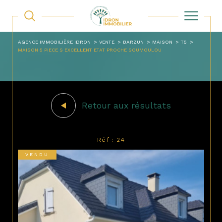
AGENCE IMMOBILIÈRE IDRON
VENTE
BARZUN
MAISON
T5
MAISON 5 PIECE S EXCELLENT ETAT PROCHE SOUMOULOU
Retour aux résultats
Réf : 24
VENDU