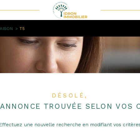
Voir les
0
annonces
AISON
T5
uer
Estimer
1
LOCALISATION
BUDGET
'immo pro
5 Pièces
DÉSOLÉ,
 ANNONCE TROUVÉE SELON VOS C
Effectuez une nouvelle recherche en modifiant vos critère