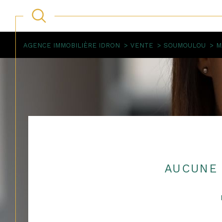
AGENCE IMMOBILIÈRE IDRON
VENTE
SOUMOULOU
M
Acheter
Lo
de l'ancien
1
TYPE DE BIEN
de l'ancien
de l
de l'immo pro
Maison
64420 - Soumoulou
AUCUNE