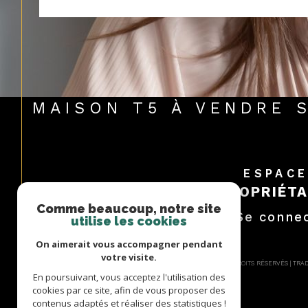
MAISON T5 À VENDRE
ESPAC
PROPRIÉTA
Comme beaucoup, notre site
Se conne
utilise les cookies
On aimerait vous accompagner pendant
votre visite.
© 2026 | TOUS DROITS RÉSERVÉS | TR
En poursuivant, vous acceptez l'utilisation des
cookies par ce site, afin de vous proposer des
contenus adaptés et réaliser des statistiques !