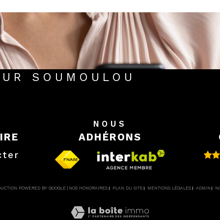
 SUR SOUMOULOU
E
NOUS
IRE
ADHÉRONS
cter
ADUCTION POWERED BY GOOGLE |
NOS HONORAIRES
PLAN DU SITE
MENTIONS LÉGALES
ADMIN
N