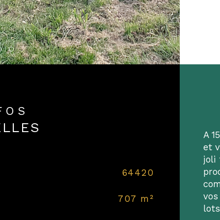
NFOS
ELLES
A 1
et 
joli
pro
Caracté
64420
Co
com
vos
707 m²
Sur
lot