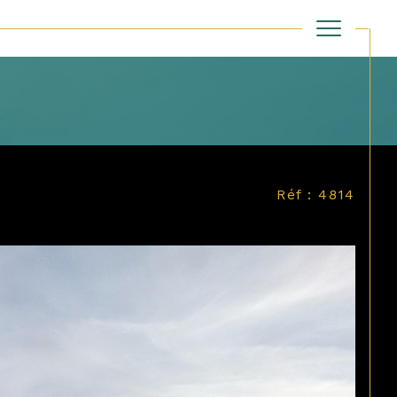
Filtrer
Réf : 4814
Réinitialiser les filtres