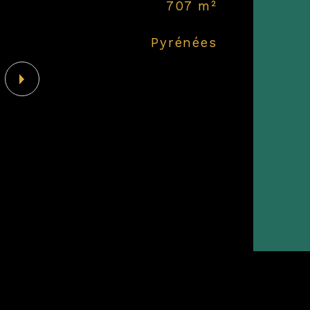
707 m²
sur
Pyrénées
Vu