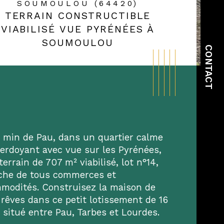
SOUMOULOU (64420)
TERRAIN CONSTRUCTIBLE
VIABILISÉ VUE PYRÉNÉES À
SOUMOULOU
CONTACT
5 min de Pau, dans un quartier calme 
verdoyant avec vue sur les Pyrénées, 
 terrain de 707 m² viabilisé, lot n°14, 
che de tous commerces et 
ristiques
Valeurs
de postal
modités. Construisez la maison de 
 rêves dans ce petit lotissement de 16 
face habitable (m²)
s situé entre Pau, Tarbes et Lourdes.