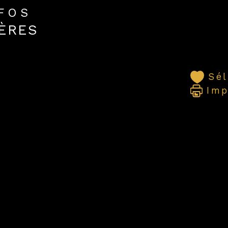
NFOS
ÈRES
Sé
Imp