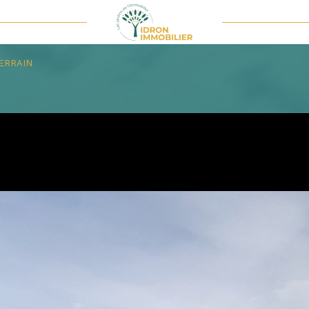
Voir les
12
annonces
ERRAIN
uer
Estimer
1
LOCALISATION
BUDGET
'immo pro