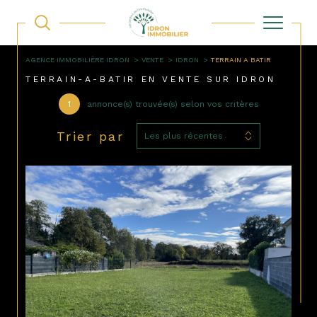
AGENCE IMMOBILIÈRE IDRON
VENTE
IDRON
TERRAIN A BATIR
TERRAIN-A-BATIR EN VENTE SUR IDRON
1
annonce(s) trouvée(s) selon vos critères
Trier par
Les plus récentes