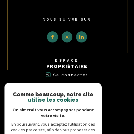
NOUS SUIVRE SUR
ESPACE
PROPRIÉTAIRE
Se connecter
NOUS
ADHÉRONS
Comme beaucoup, notre site
utilise les cookies
On aimerait vous accompagner pendant
votre visite.
AVIS
En poursuivant, vous acceptez l'utilisation des
CLIENTS
cookies par ce site, afin de vous proposer des