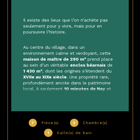
Il existe des lieux que l’on n’achète pas 
seulement pour y vivre, mais pour en 
poursuivre l’histoire.
Au centre du village, dans un 
environnement calme et verdoyant, cette 
maison de maître de 290 m²
 prend place 
au sein d’un véritable 
enclos béarnais
 de 
1 430 m²
, dont les origines s’étendent du 
XVIIe au XIXe siècle
. Une propriété rare, 
profondément ancrée dans le patrimoine 
local, à seulement 
10 minutes de Nay
 et 
20 minutes de Pau
.
Dès l’entrée, le charme opère : portail 
béarnais d’origine, encadrements en 
marbre d’Arudy
, murs de galets, poutres 
7
Pièce(s)
3
Chambre(s)
en 
cœur de chêne de plus de 200 ans
, 
1
Salle(s) de bain
volumes généreux et atmosphère 
authentique. Ici, chaque détail raconte le 