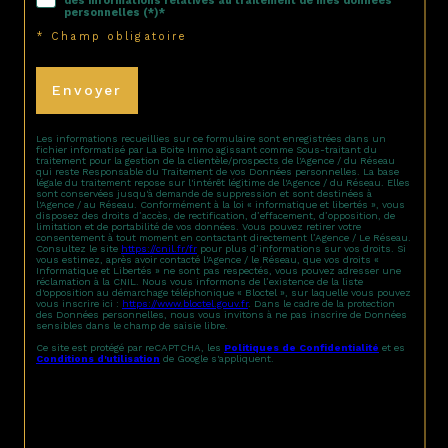
des informations relatives au traitement de mes données
personnelles (*)*
* Champ obligatoire
Envoyer
Les informations recueillies sur ce formulaire sont enregistrées dans un
fichier informatisé par La Boite Immo agissant comme Sous-traitant du
traitement pour la gestion de la clientèle/prospects de l'Agence / du Réseau
qui reste Responsable du Traitement de vos Données personnelles. La base
légale du traitement repose sur l'intérêt légitime de l'Agence / du Réseau. Elles
sont conservées jusqu'à demande de suppression et sont destinées à
l'Agence / au Réseau. Conformément à la loi « informatique et libertés », vous
disposez des droits d’accès, de rectification, d’effacement, d’opposition, de
limitation et de portabilité de vos données. Vous pouvez retirer votre
consentement à tout moment en contactant directement l’Agence / Le Réseau.
Consultez le site
https://cnil.fr/fr
pour plus d’informations sur vos droits. Si
vous estimez, après avoir contacté l'Agence / le Réseau, que vos droits «
Informatique et Libertés » ne sont pas respectés, vous pouvez adresser une
réclamation à la CNIL. Nous vous informons de l’existence de la liste
d'opposition au démarchage téléphonique « Bloctel », sur laquelle vous pouvez
vous inscrire ici :
https://www.bloctel.gouv.fr
. Dans le cadre de la protection
des Données personnelles, nous vous invitons à ne pas inscrire de Données
sensibles dans le champ de saisie libre.
Ce site est protégé par reCAPTCHA, les
Politiques de Confidentialité
et es
Conditions d'utilisation
de Google s'appliquent.