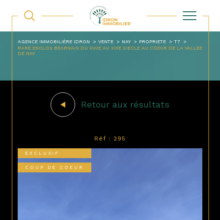
AGENCE IMMOBILIÈRE IDRON
VENTE
NAY
PROPRIETE
T7
RARE ENCLOS BEARNAIS DU XVIIE AU XIXE SIECLE AU COEUR DE LA VALLEE
DE NAY
Retour aux résultats
Réf : 295
EXCLUSIF
COUP DE COEUR