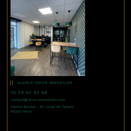
AGENCE IDRON IMMOBILIER
05 59 60 83 69
contact@idron-immobilier.com
Centre Boréal - 36 route de Tarbes
64320 Idron